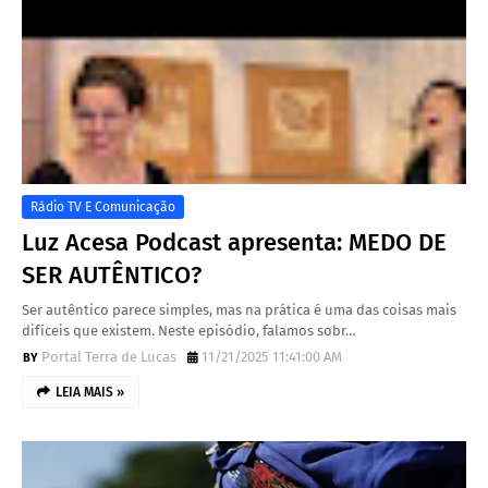
Rádio TV E Comunicação
Luz Acesa Podcast apresenta: MEDO DE
SER AUTÊNTICO?
Ser autêntico parece simples, mas na prática é uma das coisas mais
difíceis que existem. Neste episódio, falamos sobr…
Portal Terra de Lucas
11/21/2025 11:41:00 AM
LEIA MAIS »