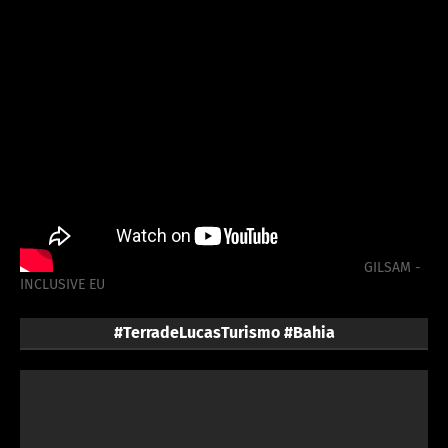
GILSAM -
INCLUSIVE EU
#TerradeLucasTurismo #Bahia