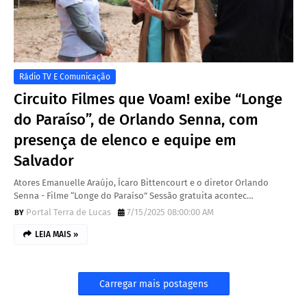
Rádio TV E Comunicação
Circuito Filmes que Voam! exibe “Longe
do Paraíso”, de Orlando Senna, com
presença de elenco e equipe em
Salvador
Atores Emanuelle Araújo, Ícaro Bittencourt e o diretor Orlando
Senna - Filme “Longe do Paraíso” Sessão gratuita acontec…
Portal Terra de Lucas
7/15/2025 08:00:00 AM
LEIA MAIS »
Carregar mais postagens