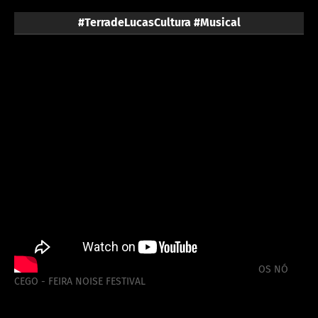
#TerradeLucasCultura #Musical
OS NÓ
CEGO - FEIRA NOISE FESTIVAL