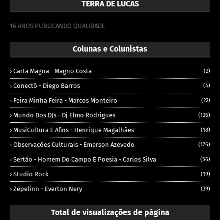
TERRA DE LUCAS
16 ANOS PUBLICANDO QUALIDADE
Colunas e Colunistas
Carta Magna - Magno Costa
(2)
Conectô - Diego Barros
(4)
Feira Minha Feira - Marcos Monteiro
(22)
Mundo Dos DJs - Dj Elmo Rodrigues
(126)
MusiCultura E Afins - Henrique Magalhães
(18)
Observações Culturais - Emerson Azevedo
(176)
Sertão - Homem Do Campo E Poesia - Carlos Silva
(56)
Studio Rock
(19)
Zepelinn - Everton Nery
(39)
Total de visualizações de página