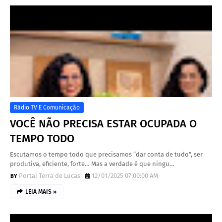
Rádio TV E Comunicação
VOCÊ NÃO PRECISA ESTAR OCUPADA O
TEMPO TODO
Escutamos o tempo todo que precisamos “dar conta de tudo”, ser
produtiva, eficiente, forte… Mas a verdade é que ningu…
Portal Terra de Lucas
12/01/2025 07:00:00 AM
LEIA MAIS »