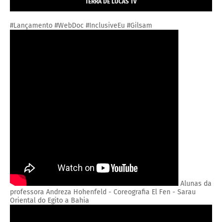
TERRA DE LUCAS TV
#Lançamento #WebDoc #InclusiveEu #Gilsam
Alunas da
professora Andreza Hohenfeld - Coreografia El Fen - Sarau
Oriental do Egito a Bahia