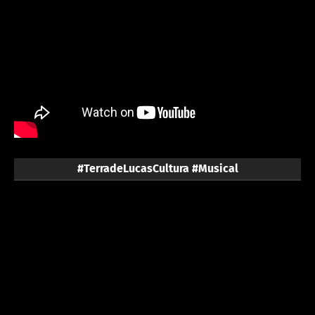
#TerradeLucasCultura #Musical