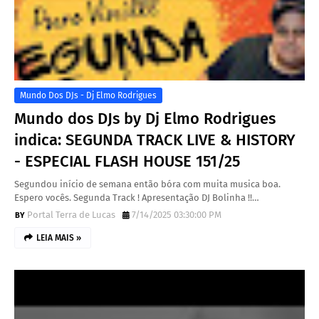
Mundo Dos DJs - Dj Elmo Rodrigues
Mundo dos DJs by Dj Elmo Rodrigues
indica: SEGUNDA TRACK LIVE & HISTORY
- ESPECIAL FLASH HOUSE 151/25
Segundou início de semana então bóra com muita musica boa.
Espero vocês. Segunda Track ! Apresentação DJ Bolinha !!…
Portal Terra de Lucas
7/14/2025 03:30:00 PM
LEIA MAIS »