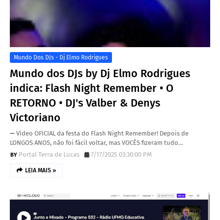
Mundo Dos DJs - Dj Elmo Rodrigues
Mundo dos DJs by Dj Elmo Rodrigues
indica: Flash Night Remember • O
RETORNO • DJ's Valber & Denys
Victoriano
➖ Vídeo OFICIAL da festa do Flash Night Remember! Depois de
LONGOS ANOS, não foi fácil voltar, mas VOCÊS fizeram tudo…
Portal Terra de Lucas
7/17/2025 03:30:00 PM
LEIA MAIS »