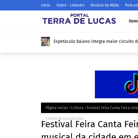
Inicio
Sobre - LinkedIn
Anuário da Mídia
Podcas
Hom
Espetáculo baiano integra maior circuito d
turnê por 12 estados
Página inicial
Cultura
Festival Feira Canta Feira ce
Centro de Convenções
Festival Feira Canta Fe
musical da cidade em e