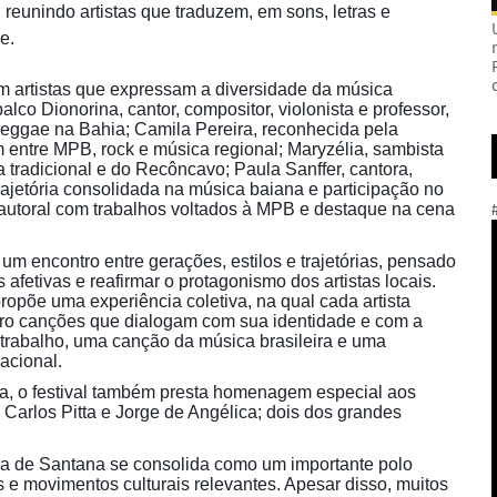
, reunindo artistas que traduzem, em sons, letras e
e.
 artistas que expressam a diversidade da música
co Dionorina, cantor, compositor, violonista e professor,
eggae na Bahia; Camila Pereira, reconhecida pela
m entre MPB, rock e música regional; Maryzélia, sambista
 tradicional e do Recôncavo; Paula Sanffer, cantora,
rajetória consolidada na música baiana e participação no
 autoral com trabalhos voltados à MPB e destaque na cena
um encontro entre gerações, estilos e trajetórias, pensado
afetivas e reafirmar o protagonismo dos artistas locais.
propõe uma experiência coletiva, na qual cada artista
tro canções que dialogam com sua identidade e com a
trabalho, uma canção da música brasileira e uma
acional.
, o festival também presta homenagem especial aos
Carlos Pitta e Jorge de Angélica; dois dos grandes
ra de Santana se consolida como um importante polo
tas e movimentos culturais relevantes. Apesar disso, muitos