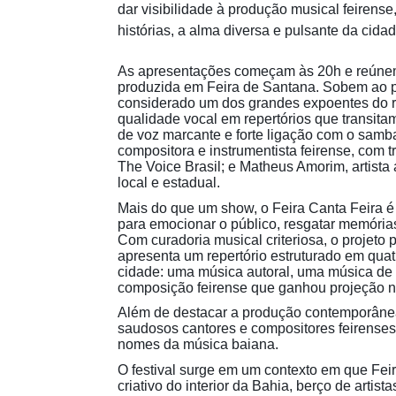
dar visibilidade à produção musical feirense
histórias, a alma diversa e pulsante da cidad
As apresentações começam às 20h e reúnem
produzida em Feira de Santana. Sobem ao pal
considerado um dos grandes expoentes do r
qualidade vocal em repertórios que transita
de voz marcante e forte ligação com o samba
compositora e instrumentista feirense, com t
The Voice Brasil; e Matheus Amorim, artista
local e estadual.
Mais do que um show, o Feira Canta Feira é 
para emocionar o público, resgatar memórias 
Com curadoria musical criteriosa, o projeto 
apresenta um repertório estruturado em qua
cidade: uma música autoral, uma música de 
composição feirense que ganhou projeção n
Além de destacar a produção contemporânea
saudosos cantores e compositores feirenses 
nomes da música baiana.
O festival surge em um contexto em que Fei
criativo do interior da Bahia, berço de artis