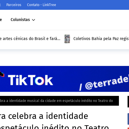
t
Parceiros
Contato - LinkTree
e
Colunistas
e artes cênicas do Brasil e fará
Coletivos Bahia pela Paz regi
Santana e apresentam resulta
lebra a identidade musical da cidade em espetáculo inédito no Teatro do
ira celebra a identidade
spetáculo inédito no Teatro