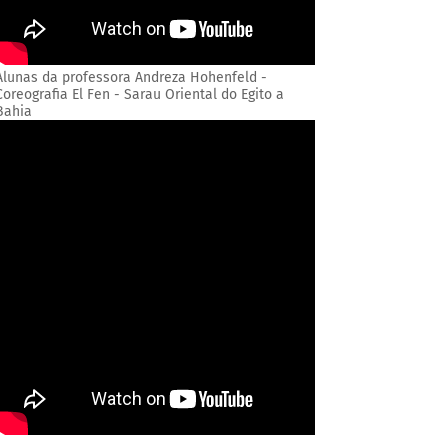
Alunas da professora Andreza Hohenfeld -
Coreografia El Fen - Sarau Oriental do Egito a
Bahia