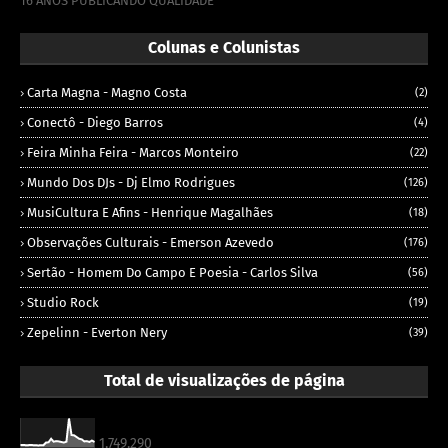
16 ANOS PUBLICANDO QUALIDADE
Colunas e Colunistas
Carta Magna - Magno Costa
(2)
Conectô - Diego Barros
(4)
Feira Minha Feira - Marcos Monteiro
(22)
Mundo Dos DJs - Dj Elmo Rodrigues
(126)
MusiCultura E Afins - Henrique Magalhães
(18)
Observações Culturais - Emerson Azevedo
(176)
Sertão - Homem Do Campo E Poesia - Carlos Silva
(56)
Studio Rock
(19)
Zepelinn - Everton Nery
(39)
Total de visualizações de página
1,749,290