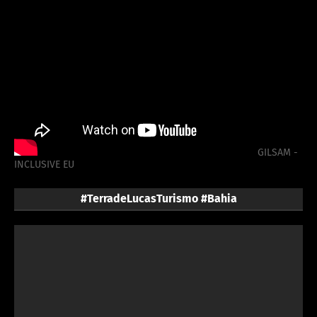
GILSAM -
INCLUSIVE EU
#TerradeLucasTurismo #Bahia