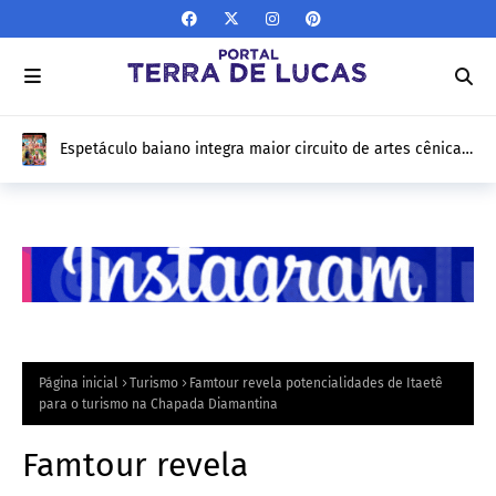
Coletivos Bahia pela Paz registram mais de 12 mil
atendimentos em Feira de Santana e apresentam
resultados de 1 ano nesta sexta-feira (10/04)
Página inicial
Turismo
Famtour revela potencialidades de Itaetê
para o turismo na Chapada Diamantina
Famtour revela