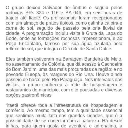
O grupo deixou Salvador de ônibus e seguiu pelas
rodovias BRs 324 e 116 e BA 046, em seis horas de
trajeto até Itaetê. Os profissionais foram recepcionados
com um almoço de pratos típicos, como galinha caipira e
carne do sol, seguido de passeio pela orla fluvial da
cidade. A programação incluiu visita à Gruta da Lapa do
Bode, onde as formações rochosas impressionam, e ao
Poço Encantado, famoso por sua água azulada pelo
reflexo do sol, que integra o Circuito de Santa Dulce.
Eles também estiveram na Barragem Bandeira de Melo,
no assentamento de Colônia, que dá acesso à Cachoeira
do Bom Jardim, uma das mais procuradas da região; e no
povoado Europa, às margens do Rio Una. Houve ainda
passeio de barco pelo Rio Paraguaçu. Nos intervalos das
visitas, o grupo conheceu a rede de hospedagem e
restaurantes do município, com oito pousadas e diversas
opções gastronômicas
“Itaetê oferece toda a infraestrutura de hospedagem e
comércio. Ao mesmo tempo, tem a qualidade essencial
que sentimos muita falta nas grandes cidades, que é a
possibilidade de se conectar com a natureza. Há desde
trilhas, para quem gosta de aventura e adrenalina, a