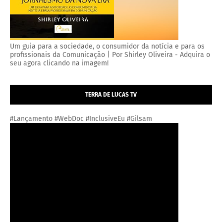
Um guia para a sociedade, o consumidor da notícia e para os
profissionais da Comunicação | Por Shirley Oliveira - Adquira o
seu agora clicando na imagem!
TERRA DE LUCAS TV
#Lançamento #WebDoc #InclusiveEu #Gilsam