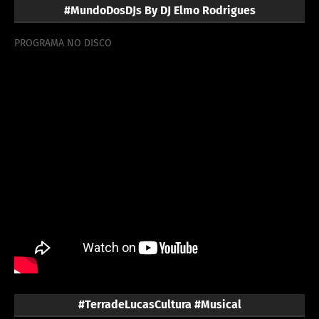
#MundoDosDJs By DJ Elmo Rodrigues
PROGRAMA NO DISCO
#TerradeLucasCultura #Musical