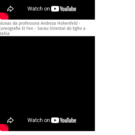
Alunas da professora Andreza Hohenfeld -
Coreografia El Fen - Sarau Oriental do Egito a
Bahia