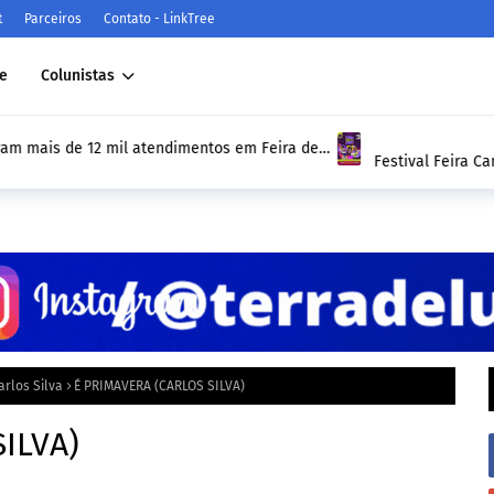
t
Parceiros
Contato - LinkTree
e
Colunistas
 12 mil atendimentos em Feira de
Festival Feira Canta Feira ce
esta sexta-feira (10/04)
espetáculo inédito no Teatro
rlos Silva
É PRIMAVERA (CARLOS SILVA)
ILVA)