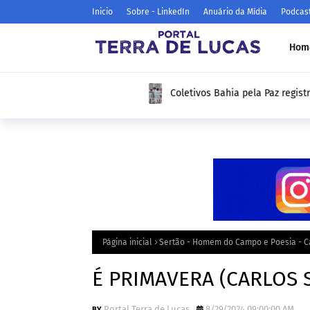
Inicio
Sobre - LinkedIn
Anuário da Mídia
Podcas
Hom
Coletivos Bahia pela Paz registram mais de
Santana e apresentam resultados de 1 ano n
Página inicial
Sertão - Homem do Campo e Poesia - Ca
É PRIMAVERA (CARLOS S
Portal Terra de Lucas
8/29/2024 09:00:00 AM