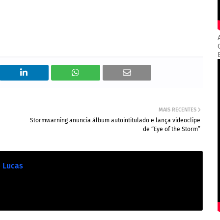
MAIS RECENTES
Stormwarning anuncia álbum autointitulado e lança videoclipe
de “Eye of the Storm”
e Lucas