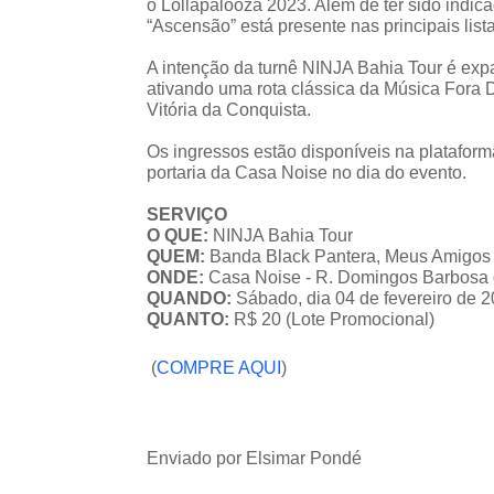
o Lollapalooza 2023. Além de ter sido indi
“Ascensão” está presente nas principais lis
A intenção da turnê NINJA Bahia Tour é expa
ativando uma rota clássica da Música Fora 
Vitória da Conquista.
Os ingressos estão disponíveis na platafor
portaria da Casa Noise no dia do evento.
SERVIÇO
O QUE:
NINJA Bahia Tour
QUEM:
Banda Black Pantera, Meus Amigos 
ONDE:
Casa Noise - R. Domingos Barbosa de
QUANDO:
Sábado, dia 04 de fevereiro de 2
QUANTO:
R$ 20 (Lote Promocional)
(
COMPRE AQUI
)
Enviado por Elsimar Pondé