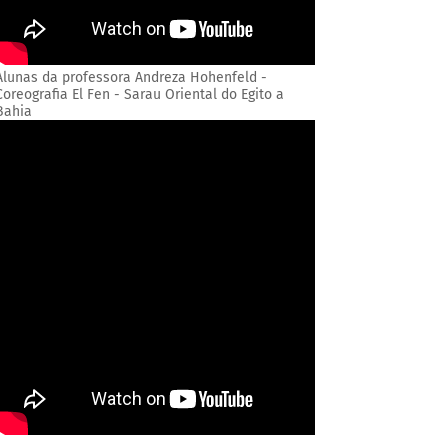
Alunas da professora Andreza Hohenfeld -
Coreografia El Fen - Sarau Oriental do Egito a
Bahia