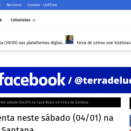
t
Parceiros
Contato - LinkTree
e
Colunistas
CUL
Feira de Letras une histórias, cultura e
estudantes à leitura
este sábado (04/01) na Casa Noise em Feira de Santana
enta neste sábado (04/01) na
e Santana