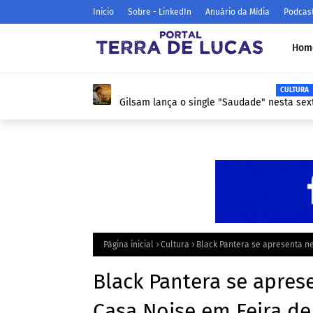
Inicio
Sobre - LinkedIn
Anuário da Mídia
Podcas
Hom
Página inicial
Cultura
Black Pantera se apresenta n
Black Pantera se apres
Casa Noise em Feira d