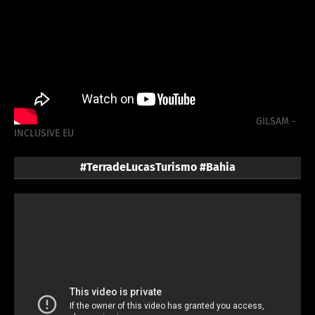
GILSAM -
INCLUSIVE EU
#TerradeLucasTurismo #Bahia