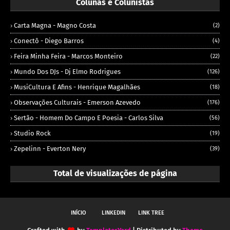
Colunas e Colunistas
Carta Magna - Magno Costa
(2)
Conectô - Diego Barros
(4)
Feira Minha Feira - Marcos Monteiro
(22)
Mundo Dos DJs - Dj Elmo Rodrigues
(126)
MusiCultura E Afins - Henrique Magalhães
(18)
Observações Culturais - Emerson Azevedo
(176)
Sertão - Homem Do Campo E Poesia - Carlos Silva
(56)
Studio Rock
(19)
Zepelinn - Everton Nery
(39)
Total de visualizações de página
INÍCIO
LINKEDIN
LINK TREE