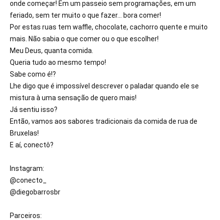
onde começar! Em um passeio sem programações, em um 
feriado, sem ter muito o que fazer... bora comer!

Por estas ruas tem waffle, chocolate, cachorro quente e muito 
mais. Não sabia o que comer ou o que escolher! 

Meu Deus, quanta comida. 

Queria tudo ao mesmo tempo! 

Sabe como é!?

Lhe digo que é impossível descrever o paladar quando ele se 
mistura à uma sensação de quero mais! 

Já sentiu isso?

Então, vamos aos sabores tradicionais da comida de rua de 
Bruxelas! 

E aí, conectô?

Instagram:

@conecto_

@diegobarrosbr

Parceiros:
