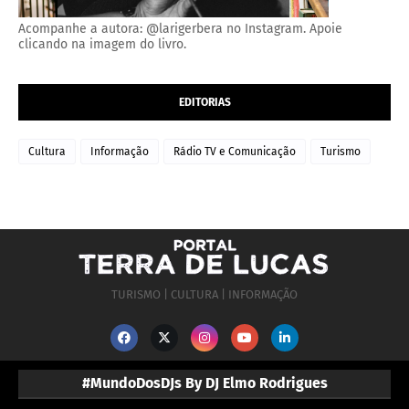
Acompanhe a autora: @larigerbera no Instagram. Apoie
clicando na imagem do livro.
EDITORIAS
Cultura
Informação
Rádio TV e Comunicação
Turismo
TURISMO | CULTURA | INFORMAÇÃO
#MundoDosDJs By DJ Elmo Rodrigues