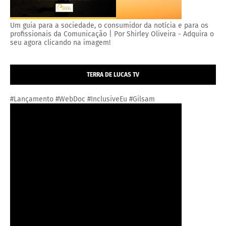
Um guia para a sociedade, o consumidor da notícia e para os
profissionais da Comunicação | Por Shirley Oliveira - Adquira o
seu agora clicando na imagem!
TERRA DE LUCAS TV
#Lançamento #WebDoc #InclusiveEu #Gilsam