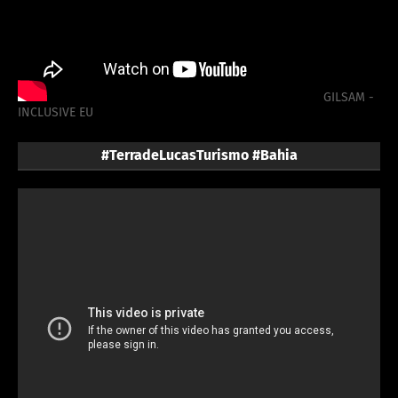
GILSAM -
INCLUSIVE EU
#TerradeLucasTurismo #Bahia