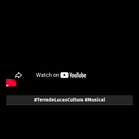
#TerradeLucasCultura #Musical