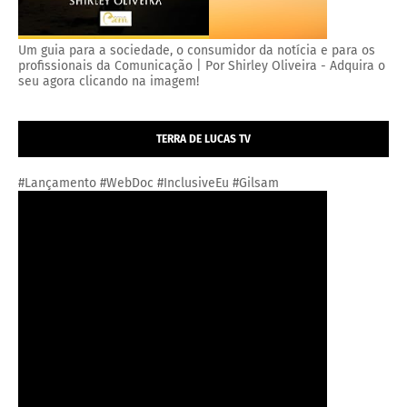
Um guia para a sociedade, o consumidor da notícia e para os
profissionais da Comunicação | Por Shirley Oliveira - Adquira o
seu agora clicando na imagem!
TERRA DE LUCAS TV
#Lançamento #WebDoc #InclusiveEu #Gilsam