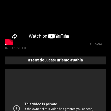
GILSAM -
INCLUSIVE EU
#TerradeLucasTurismo #Bahia