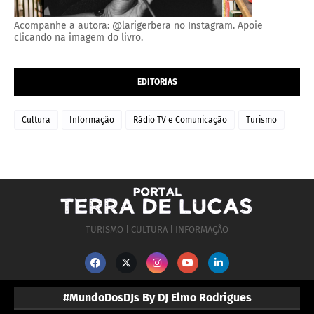
Acompanhe a autora: @larigerbera no Instagram. Apoie
clicando na imagem do livro.
EDITORIAS
Cultura
Informação
Rádio TV e Comunicação
Turismo
TURISMO | CULTURA | INFORMAÇÃO
#MundoDosDJs By DJ Elmo Rodrigues