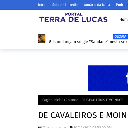
Inicio
Sobre - LinkedIn
Anuário da Mídia
Podcas
Hom
CULTURA
Gilsam lança o single "Saudade" nesta sexta (29/05) nas plata
de música e áudio.
Página inicial
Colunas
DE CAVALEIROS E MOINHOS
DE CAVALEIROS E MOI
Terra de Lucas
10/15/2012 05:52:00 PM