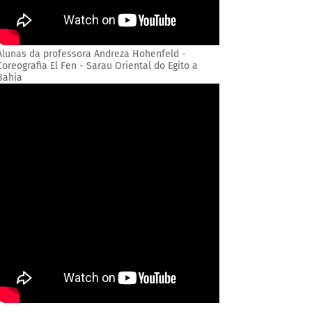
Alunas da professora Andreza Hohenfeld -
Coreografia El Fen - Sarau Oriental do Egito a
Bahia