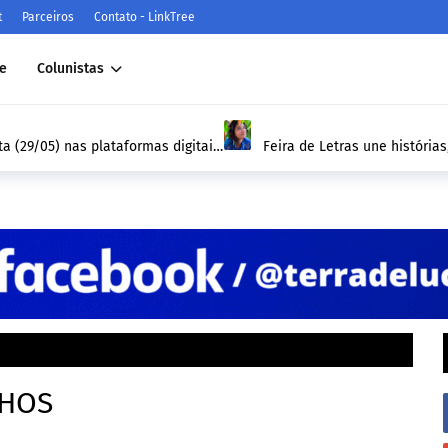
t
Parceiros
Contato - LinkTree
e
Colunistas
formas digitais
Feira de Letras une histórias
estudantes à leitura
NHOS