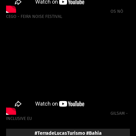
OS NÓ
CEGO - FEIRA NOISE FESTIVAL
GILSAM -
INCLUSIVE EU
#TerradeLucasTurismo #Bahia