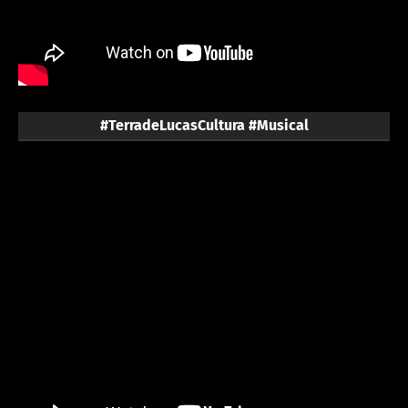
#TerradeLucasCultura #Musical