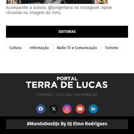
Acompanhe a autora: @larigerbera no Instagram. Apoie
clicando na imagem do livro.
EDITORIAS
Cultura
Informação
Rádio TV e Comunicação
Turismo
TURISMO | CULTURA | INFORMAÇÃO
#MundoDosDJs By DJ Elmo Rodrigues