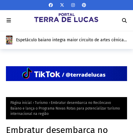
Coletivos Bahia pela Paz registram mais de 12 mil
atendimentos em Feira de Santana e apresentam
resultados de 1 ano nesta sexta-feira (10/04)
Página inicial
Turismo
Embratur desembarca no Recôncavo
Baiano e lança o Programa Novas Rotas para potencializar turismo
internacional na região
Embratur desembarca no