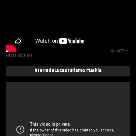
GILSAM -
INCLUSIVE EU
#TerradeLucasTurismo #Bahia