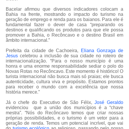
Bacelar afirmou que diversos indicadores colocam a
Bahia na frente, mostrando o impacto do turismo na
geração de emprego e renda para os baianos. Para ele é
fundamental fazer o dever de casa “preparando os
destinos e qualificando os produtos para que ele possa
promover a Bahia, o Recôncavo e o destino Brasil em
âmbito internacional.”
Prefeita da cidade de Cachoeira,
Eliana Gonzaga de
Jesus
celebrou a inclusão de sua cidade no roteiro de
internacionalização. “Para o nosso município é uma
honra e uma enorme responsabilidade sediar o polo do
Novas Rotas no Recôncavo. Este momento é histórico! O
turista internacional não busca mais só praias; ele busca
autenticidade, cultura viva e propósito. Estamos prontos
para receber o mundo com a excelência que nossa
história merece.”
Já o chefe do Executivo de São Félix,
José Geraldo
evidenciou que a união dos municípios é a “chave
mestra”. “Nós do Recôncavo temos que criar nossas
próprias possibilidades, e o turismo é um vetor para a
geração de renda. Temos um potencial incrível, que vai
do
turismo ecológico
ao religioso, passando pelo nosso