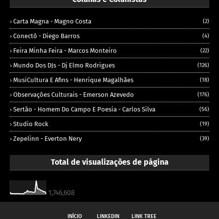
Carta Magna - Magno Costa
(2)
Conectô - Diego Barros
(4)
Feira Minha Feira - Marcos Monteiro
(22)
Mundo Dos DJs - Dj Elmo Rodrigues
(126)
MusiCultura E Afins - Henrique Magalhães
(18)
Observações Culturais - Emerson Azevedo
(176)
Sertão - Homem Do Campo E Poesia - Carlos Silva
(56)
Studio Rock
(19)
Zepelinn - Everton Nery
(39)
Total de visualizações de página
1,746,608
INÍCIO
LINKEDIN
LINK TREE