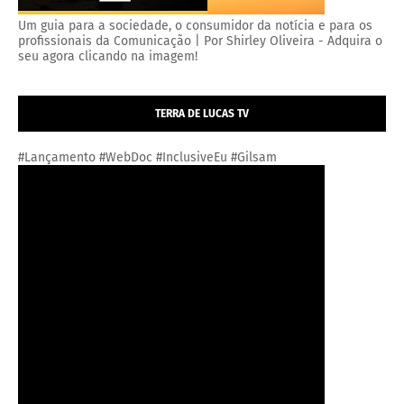
Um guia para a sociedade, o consumidor da notícia e para os
profissionais da Comunicação | Por Shirley Oliveira - Adquira o
seu agora clicando na imagem!
TERRA DE LUCAS TV
#Lançamento #WebDoc #InclusiveEu #Gilsam