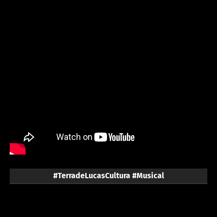
#TerradeLucasCultura #Musical