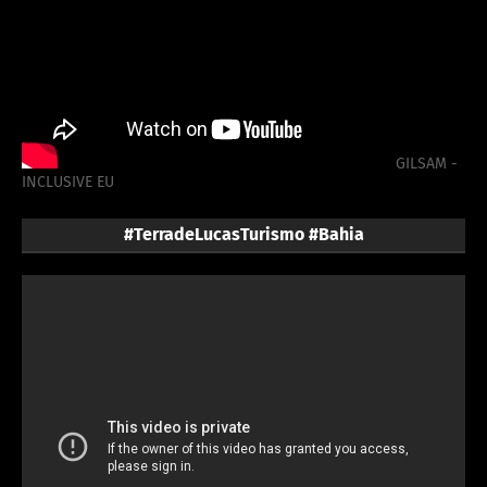
GILSAM -
INCLUSIVE EU
#TerradeLucasTurismo #Bahia