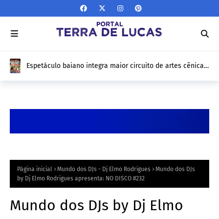
Espetáculo baiano integra maior circuito de artes cênicas
do Brasil e fará turnê por 12 estados
Página inicial
Mundo dos DJs - Dj Elmo Rodrigues
Mundo dos DJs
by Dj Elmo Rodrigues apresenta: NO DISCO #232
Mundo dos DJs by Dj Elmo