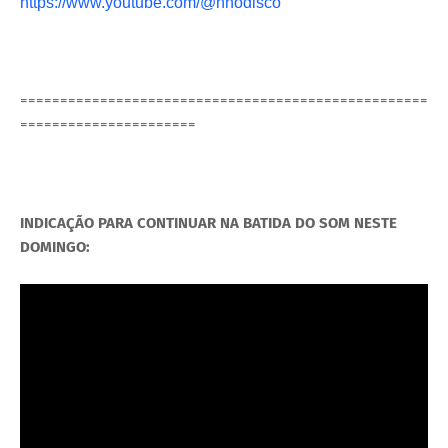
https://www.youtube.com/@nnodisco
===================================================
======================
INDICAÇÃO PARA CONTINUAR NA BATIDA DO SOM NESTE
DOMINGO: