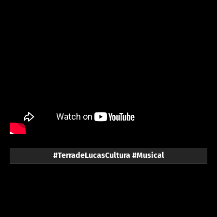
#TerradeLucasCultura #Musical