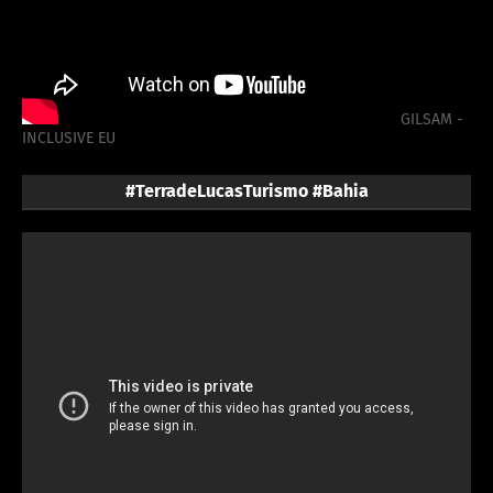
GILSAM -
INCLUSIVE EU
#TerradeLucasTurismo #Bahia