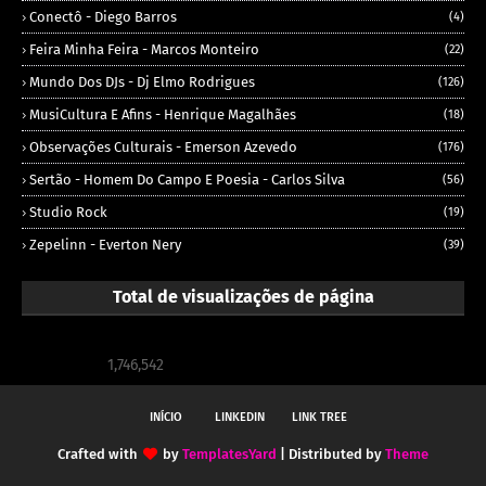
Conectô - Diego Barros
(4)
Feira Minha Feira - Marcos Monteiro
(22)
Mundo Dos DJs - Dj Elmo Rodrigues
(126)
MusiCultura E Afins - Henrique Magalhães
(18)
Observações Culturais - Emerson Azevedo
(176)
Sertão - Homem Do Campo E Poesia - Carlos Silva
(56)
Studio Rock
(19)
Zepelinn - Everton Nery
(39)
Total de visualizações de página
1,746,542
INÍCIO
LINKEDIN
LINK TREE
Crafted with
by
TemplatesYard
| Distributed by
Theme