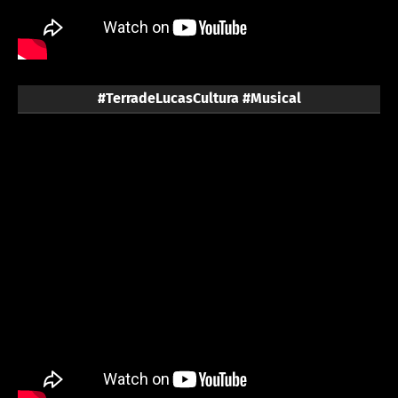
#TerradeLucasCultura #Musical