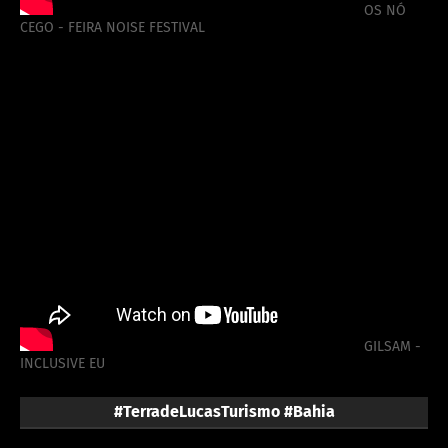
OS NÓ
CEGO - FEIRA NOISE FESTIVAL
GILSAM -
INCLUSIVE EU
#TerradeLucasTurismo #Bahia