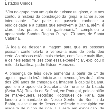
Estados Unidos.
“Vim no grupo com um guia do turismo religioso, que nos
contou a história da construção da igreja, e achei super
interessante. Faz parte do passeio conhecer a
religiosidade e a cultura que envolvem a Bahia, além, é
claro, das praias e da gastronomia”, completou a
aposentada Sandra Regina Olijnyk, 70 anos, de Santa
Catarina.
"A ideia de descer a imagem para que as pessoas
possam contemplá-la e venerá-la mais de perto deu
certo. As missas estão mais cheias, com filas e mais filas,
e os fiéis estão felizes com essa experiência”, explicou o
reitor da basílica, padre Edson Menezes.
A presença de fiéis deve aumentar a partir de 1º de
agosto, quando terão início as comemorações do Jubileu
dos 280 anos da chegada da imagem à capital baiana,
que têm o apoio da Secretaria de Turismo do Estado
(Setur-BA). Trazida de Setúbal, em Portugal, pelo capitão
de mar-e-guerra Teodósio Rodrigues de Faria, que
fundou a Irmandade do Nosso Senhor do Bonfim da
Bahia, a escultura de Jesus crucificado é esculpida em
madeira de pinho de riga. Ela está em exposição, de