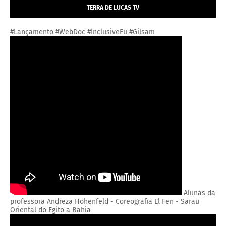
TERRA DE LUCAS TV
#Lançamento #WebDoc #InclusiveEu #Gilsam
Alunas da
professora Andreza Hohenfeld - Coreografia El Fen - Sarau
Oriental do Egito a Bahia