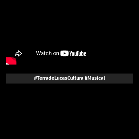
#TerradeLucasCultura #Musical