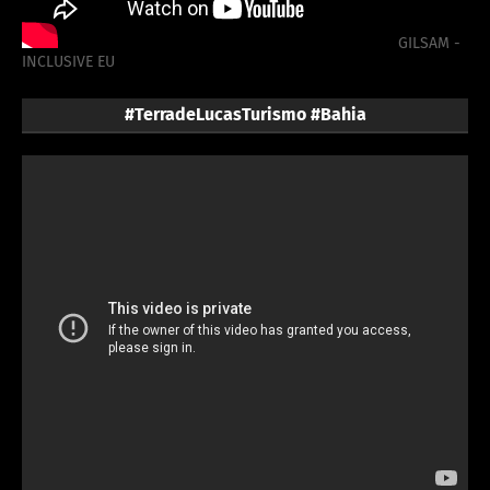
GILSAM -
INCLUSIVE EU
#TerradeLucasTurismo #Bahia